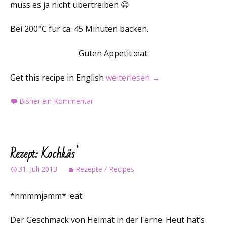
muss es ja nicht übertreiben 😀
Bei 200°C für ca. 45 Minuten backen.
Guten Appetit :eat:
Rezept / Recipe: Spinat-Tomat
Get this recipe in English
weiterlesen
→
Bisher ein Kommentar
Rezept: Kochkäs‘
31. Juli 2013
Rezepte / Recipes
*hmmmjamm* :eat:
Der Geschmack von Heimat in der Ferne. Heut hat’s