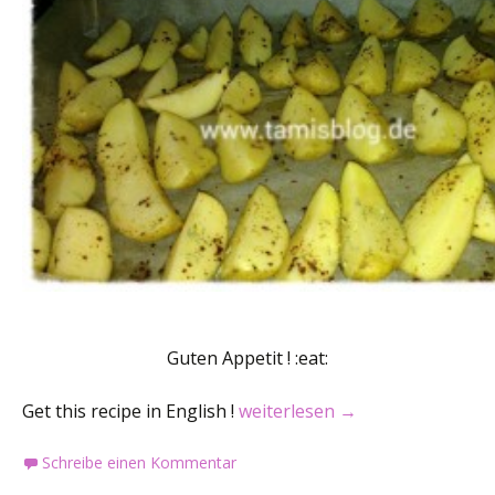
Guten Appetit ! :eat:
Rezept: Rote-Bete-Gratin mit R
Get this recipe in English !
weiterlesen
→
Schreibe einen Kommentar