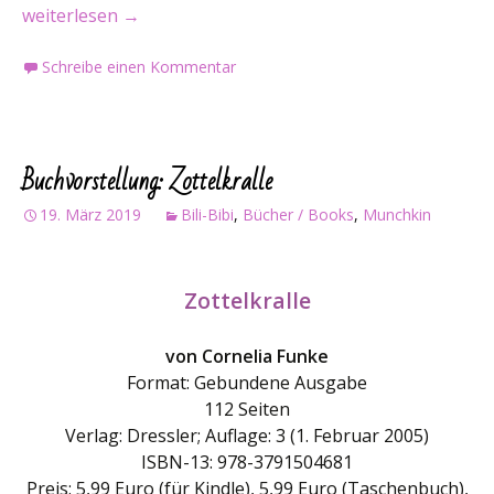
Buchvorstellung: Reste meines Herzens
weiterlesen
→
Schreibe einen Kommentar
Buchvorstellung: Zottelkralle
19. März 2019
Bili-Bibi
,
Bücher / Books
,
Munchkin
Zottelkralle
von Cornelia Funke
Format: Gebundene Ausgabe
112 Seiten
Verlag: Dressler; Auflage: 3 (1. Februar 2005)
ISBN-13: 978-3791504681
Preis: 5,99 Euro (für Kindle), 5,99 Euro (Taschenbuch),