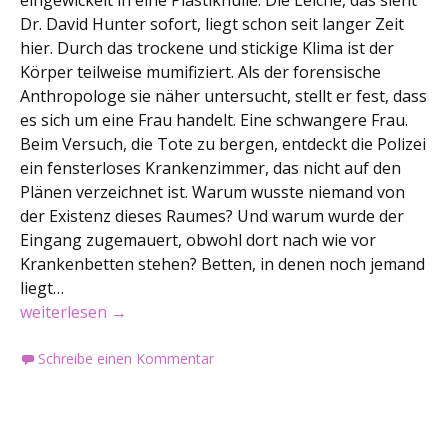
eingewickelt in eine Plastikhülle. Die Leiche, das sieht
Dr. David Hunter sofort, liegt schon seit langer Zeit
hier. Durch das trockene und stickige Klima ist der
Körper teilweise mumifiziert. Als der forensische
Anthropologe sie näher untersucht, stellt er fest, dass
es sich um eine Frau handelt. Eine schwangere Frau.
Beim Versuch, die Tote zu bergen, entdeckt die Polizei
ein fensterloses Krankenzimmer, das nicht auf den
Plänen verzeichnet ist. Warum wusste niemand von
der Existenz dieses Raumes? Und warum wurde der
Eingang zugemauert, obwohl dort nach wie vor
Krankenbetten stehen? Betten, in denen noch jemand
liegt…
Buchvorstellung: Die ewigen Toten
weiterlesen
→
Schreibe einen Kommentar