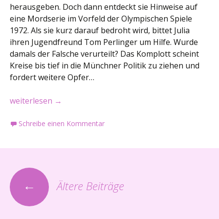
herausgeben. Doch dann entdeckt sie Hinweise auf
eine Mordserie im Vorfeld der Olympischen Spiele
1972. Als sie kurz darauf bedroht wird, bittet Julia
ihren Jugendfreund Tom Perlinger um Hilfe. Wurde
damals der Falsche verurteilt? Das Komplott scheint
Kreise bis tief in die Münchner Politik zu ziehen und
fordert weitere Opfer…
Buchvorstellung: Das Ludwig Thoma Komplott
weiterlesen
→
Schreibe einen Kommentar
Beitrags-
←
Ältere Beiträge
Navigation