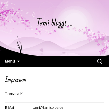
Tami bloggt …
Springe
Suchen
Menü
zum
nach:
Inhalt
Impressum
Tamara K.
E-Mail:
tami@tamisblog.de