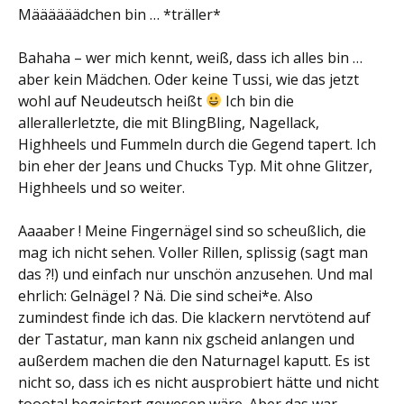
Määäääädchen bin … *träller*
Bahaha – wer mich kennt, weiß, dass ich alles bin …
aber kein Mädchen. Oder keine Tussi, wie das jetzt
wohl auf Neudeutsch heißt
Ich bin die
allerallerletzte, die mit BlingBling, Nagellack,
Highheels und Fummeln durch die Gegend tapert. Ich
bin eher der Jeans und Chucks Typ. Mit ohne Glitzer,
Highheels und so weiter.
Aaaaber ! Meine Fingernägel sind so scheußlich, die
mag ich nicht sehen. Voller Rillen, splissig (sagt man
das ?!) und einfach nur unschön anzusehen. Und mal
ehrlich: Gelnägel ? Nä. Die sind schei*e. Also
zumindest finde ich das. Die klackern nervtötend auf
der Tastatur, man kann nix gscheid anlangen und
außerdem machen die den Naturnagel kaputt. Es ist
nicht so, dass ich es nicht ausprobiert hätte und nicht
toootal begeistert gewesen wäre. Aber das war