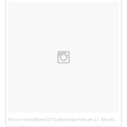
Ein von Tami (@tami1277) gepostetes Foto
am
17. Sep 2015 um 3:13 Uhr