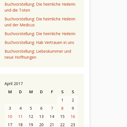
Buchvorstellung: Die heimliche Heilerin
und die Toten
Buchvorstellung: Die heimliche Heilerin
und der Medicus
Buchvorstellung: Die heimliche Heilerin
Buchvorstellung: Hab Vertrauen in uns
Buchvorstellung: Liebeskummer und
neue Hoffnungen
April 2017
M
D
M
D
F
S
S
1
2
3
4
5
6
7
8
9
10
11
12
13
14
15
16
17
18
19
20
21
22
23