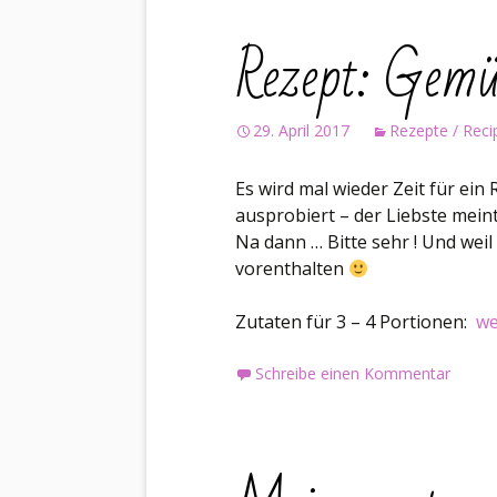
Rezept: Gemü
29. April 2017
Rezepte / Reci
Es wird mal wieder Zeit für ein 
ausprobiert – der Liebste meint
Na dann … Bitte sehr ! Und weil 
vorenthalten
Re
Zutaten für 3 – 4 Portionen:
we
Schreibe einen Kommentar