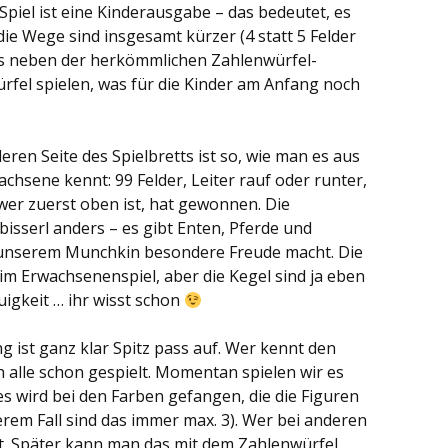
piel ist eine Kinderausgabe – das bedeutet, es
 die Wege sind insgesamt kürzer (4 statt 5 Felder
es neben der herkömmlichen Zahlenwürfel-
rfel spielen, was für die Kinder am Anfang noch
eren Seite des Spielbretts ist so, wie man es aus
hsene kennt: 99 Felder, Leiter rauf oder runter,
er zuerst oben ist, hat gewonnen. Die
 bisserl anders – es gibt Enten, Pferde und
as unserem Munchkin besondere Freude macht. Die
im Erwachsenenspiel, aber die Kegel sind ja eben
igkeit … ihr wisst schon
g ist ganz klar Spitz pass auf. Wer kennt den
h alle schon gespielt. Momentan spielen wir es
es wird bei den Farben gefangen, die die Figuren
serem Fall sind das immer max. 3). Wer bei anderen
ert. Später kann man das mit dem Zahlenwürfel