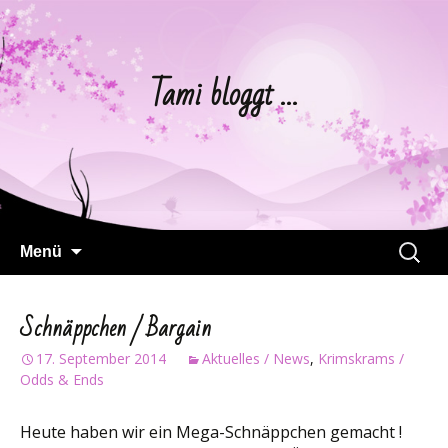
Tami bloggt …
Springe
Suchen
Menü
zum
nach:
Inhalt
Schnäppchen / Bargain
17. September 2014
Aktuelles / News
,
Krimskrams /
Odds & Ends
Heute haben wir ein Mega-Schnäppchen gemacht !