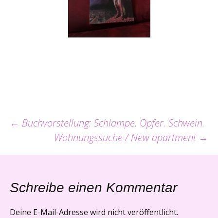
Beitrags-
←
Buchvorstellung: Schlampe. Opfer. Schwein.
Wohnungssuche / New apartment
→
Navigation
Schreibe einen Kommentar
Deine E-Mail-Adresse wird nicht veröffentlicht.