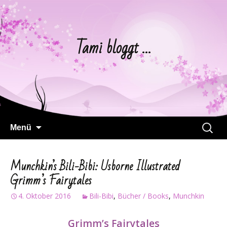
Tami bloggt …
Springe
Suchen
Menü
zum
nach:
Inhalt
Munchkin’s Bili-Bibi: Usborne Illustrated
Grimm’s Fairytales
4. Oktober 2016
Bili-Bibi
,
Bücher / Books
,
Munchkin
Grimm’s Fairytales