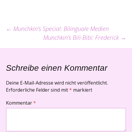
Beitrags-
←
Munchkin’s Special: Bilinguale Medien
Munchkin’s Bili-Bibi: Frederick
→
Navigation
Schreibe einen Kommentar
Deine E-Mail-Adresse wird nicht veröffentlicht.
Erforderliche Felder sind mit
*
markiert
Kommentar
*