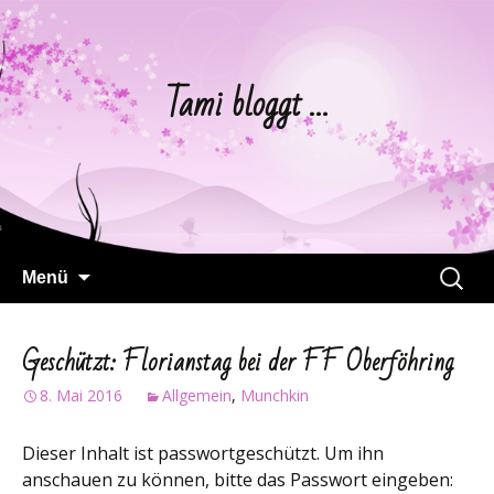
Tami bloggt …
Springe
Suchen
Menü
zum
nach:
Inhalt
Geschützt: Florianstag bei der FF Oberföhring
8. Mai 2016
Allgemein
,
Munchkin
Dieser Inhalt ist passwortgeschützt. Um ihn
anschauen zu können, bitte das Passwort eingeben: