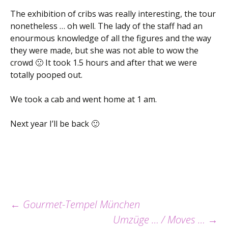
The exhibition of cribs was really interesting, the tour
nonetheless … oh well. The lady of the staff had an
enourmous knowledge of all the figures and the way
they were made, but she was not able to wow the
crowd 🙁 It took 1.5 hours and after that we were
totally pooped out.
We took a cab and went home at 1 am.
Next year I’ll be back 🙂
Beitrags-
←
Gourmet-Tempel München
Umzüge … / Moves …
→