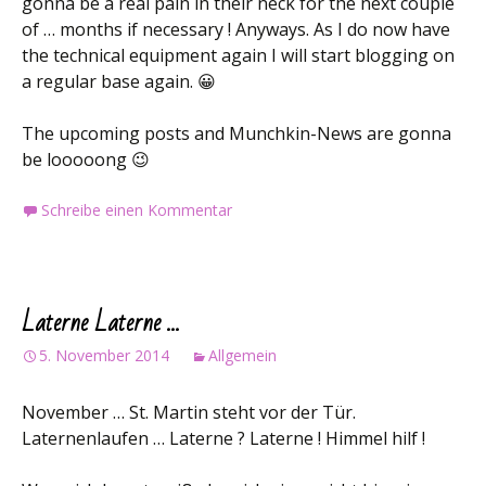
gonna be a real pain in their neck for the next couple
of … months if necessary ! Anyways. As I do now have
the technical equipment again I will start blogging on
a regular base again. 😀
The upcoming posts and Munchkin-News are gonna
be looooong 😉
Schreibe einen Kommentar
Laterne Laterne …
5. November 2014
Allgemein
November … St. Martin steht vor der Tür.
Laternenlaufen … Laterne ? Laterne ! Himmel hilf !