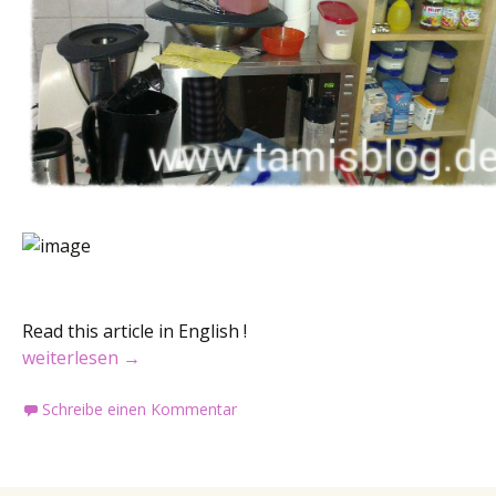
Read this article in English !
Umzüge … / Moves …
weiterlesen
→
Schreibe einen Kommentar