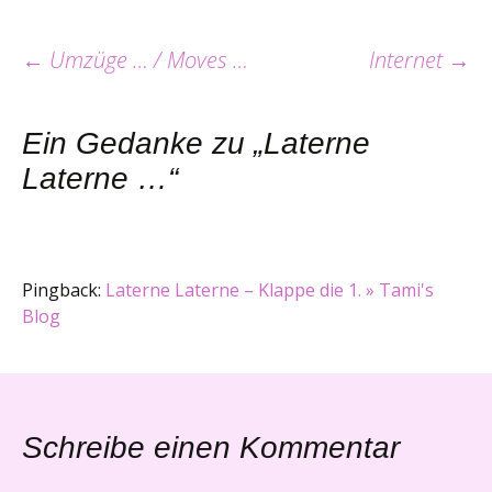
Beitrags-
←
Umzüge … / Moves …
Internet
→
Navigation
Ein Gedanke zu „
Laterne
Laterne …
“
Pingback:
Laterne Laterne – Klappe die 1. » Tami's
Blog
Schreibe einen Kommentar