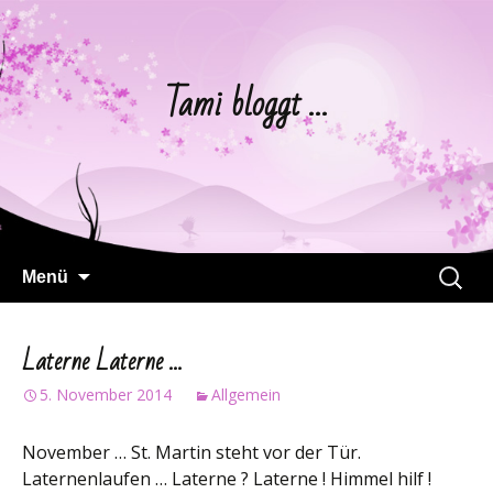
Tami bloggt …
Springe
Suchen
Menü
zum
nach:
Inhalt
Laterne Laterne …
5. November 2014
Allgemein
November … St. Martin steht vor der Tür.
Laternenlaufen … Laterne ? Laterne ! Himmel hilf !