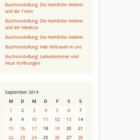
Buchvorstellung: Die heimliche Heilerin
und die Toten
Buchvorstellung: Die heimliche Heilerin
und der Medicus
Buchvorstellung: Die heimliche Heilerin
Buchvorstellung: Hab Vertrauen in uns
Buchvorstellung: Liebeskummer und
neue Hoffnungen
September 2014
M
D
M
D
F
S
S
1
2
3
4
5
6
7
8
9
10
11
12
13
14
15
16
17
18
19
20
21
22
23
24
25
26
27
28