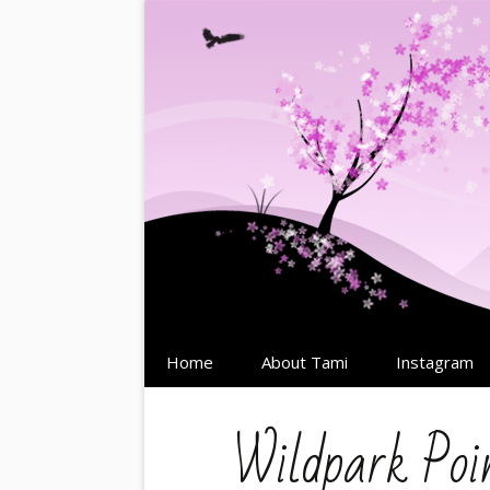
Springe
Home
About Tami
Instagram
zum
Inhalt
Wildpark Poi