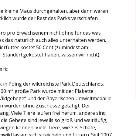
die kleine Maus durchgehalten, aber dann waren
ücklich wurde der Rest des Parks verschlafen.
 Euro pro Erwachsenem nicht ohne für das was
ss das natürlich auch alles unterhalten werden.
 Tierfutter kostet 50 Cent (zumindest am
Standerl gekostet haben, wissen wir nicht).
ark:
 in Poing der wildreichste Park Deutschlands.
000 m² große Park wurde mit der Plakette
 Wildgehege“ und der Bayerischen Umweltmedaille
nen wurden ohne Zuschüsse getätigt. Der
ng. Viele Tiere laufen frei herum, andere sind
 die Gehege sind jeweils so groß und weitläufig,
wegen können. Viele Tiere, wie z.B. Schafe,
wild lassen sich streicheln und füttern. Seit 2007