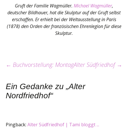
Gruft der Familie Wagmüller.
Michael Wagmüller
,
deutscher Bildhauer, hat die Skulptur auf der Gruft selbst
erschaffen. Er erhielt bei der Weltausstellung in Paris
(1878) den Orden der französischen Ehrenlegion für diese
Skulptur.
Beitrags-
←
Buchvorstellung: Montag
Alter Südfriedhof
→
Navigation
Ein Gedanke zu „
Alter
Nordfriedhof
“
Pingback:
Alter Südfriedhof | Tami bloggt ...