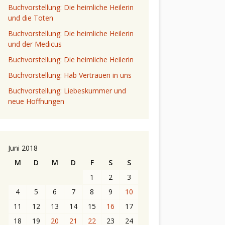
Buchvorstellung: Die heimliche Heilerin
und die Toten
Buchvorstellung: Die heimliche Heilerin
und der Medicus
Buchvorstellung: Die heimliche Heilerin
Buchvorstellung: Hab Vertrauen in uns
Buchvorstellung: Liebeskummer und
neue Hoffnungen
Juni 2018
M
D
M
D
F
S
S
1
2
3
4
5
6
7
8
9
10
11
12
13
14
15
16
17
18
19
20
21
22
23
24