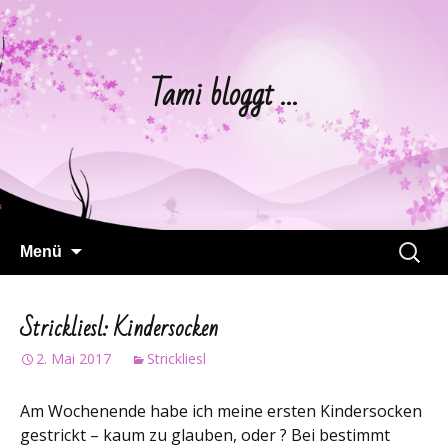
Tami bloggt …
Springe
Suchen
Menü
zum
nach:
Inhalt
Strickliesl: Kindersocken
2. Mai 2017
Strickliesl
Am Wochenende habe ich meine ersten Kindersocken
gestrickt – kaum zu glauben, oder ? Bei bestimmt