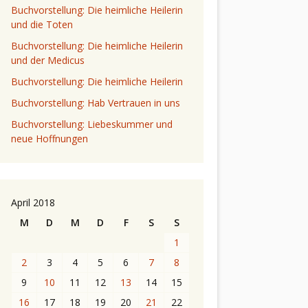
Buchvorstellung: Die heimliche Heilerin
und die Toten
Buchvorstellung: Die heimliche Heilerin
und der Medicus
Buchvorstellung: Die heimliche Heilerin
Buchvorstellung: Hab Vertrauen in uns
Buchvorstellung: Liebeskummer und
neue Hoffnungen
April 2018
M
D
M
D
F
S
S
1
2
3
4
5
6
7
8
9
10
11
12
13
14
15
16
17
18
19
20
21
22