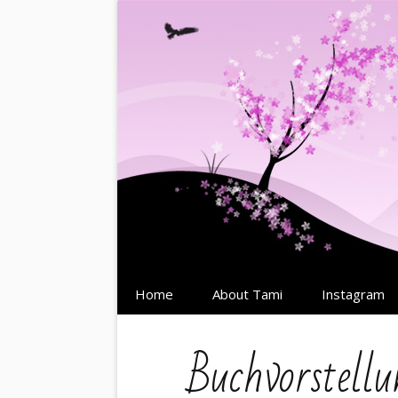
Springe
Home
About Tami
Instagram
zum
Inhalt
Buchvorstellu