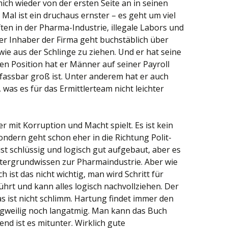
ich wieder von der ersten Seite an in seinen
 Mal ist ein druchaus ernster – es geht um viel
n in der Pharma-Industrie, illegale Labors und
er Inhaber der Firma geht buchstäblich über
ie aus der Schlinge zu ziehen. Und er hat seine
igen Position hat er Männer auf seiner Payroll
fassbar groß ist. Unter anderem hat er auch
 was es für das Ermittlerteam nicht leichter
er mit Korruption und Macht spielt. Es ist kein
ondern geht schon eher in die Richtung Polit-
 ist schlüssig und logisch gut aufgebaut, aber es
ntergrundwissen zur Pharmaindustrie. Aber wie
h ist das nicht wichtig, man wird Schritt für
ührt und kann alles logisch nachvollziehen. Der
das ist nicht schlimm. Hartung findet immer den
angweilig noch langatmig. Man kann das Buch
nd ist es mitunter. Wirklich gute