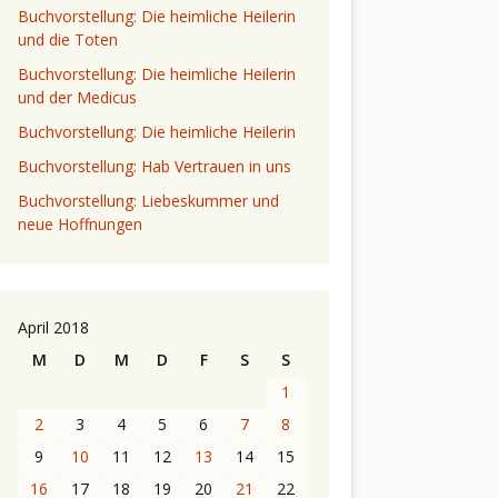
Buchvorstellung: Die heimliche Heilerin
und die Toten
Buchvorstellung: Die heimliche Heilerin
und der Medicus
Buchvorstellung: Die heimliche Heilerin
Buchvorstellung: Hab Vertrauen in uns
Buchvorstellung: Liebeskummer und
neue Hoffnungen
April 2018
M
D
M
D
F
S
S
1
2
3
4
5
6
7
8
9
10
11
12
13
14
15
16
17
18
19
20
21
22