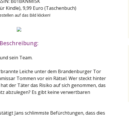
ASIN: B01BKNMI5K
für Kindle), 9,99 Euro (Taschenbuch)
stellen auf das Bild klicken!
Beschreibung:
 und sein Team.
verbrannte Leiche unter dem Brandenburger Tor
ommissar Tommen vor ein Rätsel. Wer steckt hinter
 hat der Täter das Risiko auf sich genommen, das
atz abzulegen? Es gibt keine verwertbaren
estätigt Jans schlimmste Befürchtungen, dass dies
g so kalt