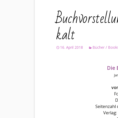
Buchvorstellu
kalt
16. April 2018
Bücher / Book
Die 
Ja
vo
Fo
D
Seitenzahl 
Verlag: