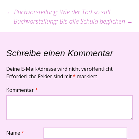
Beitrags-
←
Buchvorstellung: Wie der Tod so still
Buchvorstellung: Bis alle Schuld beglichen
→
Navigation
Schreibe einen Kommentar
Deine E-Mail-Adresse wird nicht veröffentlicht.
Erforderliche Felder sind mit
*
markiert
Kommentar
*
Name
*