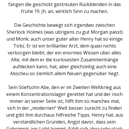
fangen die geschickt gestreuten Rückblenden in das
frühe 19. Jh. an, wirklich Sinn zu machen.
Die Geschichte bewegt sich irgendwo zwischen
Sherlock Holmes (was übrigens zu gut Morgan passt)
und Monk; auch unser guter alter Henry hat so einige
Ticks. Er ist ein brillianter Arzt, dem quasi nichts
verborgen bleibt, der ein enormes Wissen über alles
Alte, mit dem er die kuriosesten Zusammenhänge
aufdecken kann, hat, aber gleichzeitig auch eine
Abscheu so ziemlich allem Neuen gegenüber hegt.
Sein Stiefsohn Abe, den er im Zweiten Weltkrieg aus
einem Konzentrationslager gerettet hat und der noch
immer an seiner Seite ist, hilft ihm so manches mal,
sich in der „modernen“ Welt besser zurecht zu finden
und gibt ihm durchaus hilfreiche Tipps. Henry hat, aus
verständlichen Gründen, Angst davor, dass sein
Geheimnis ans Licht kommt, fühlt sich aber sehr stark