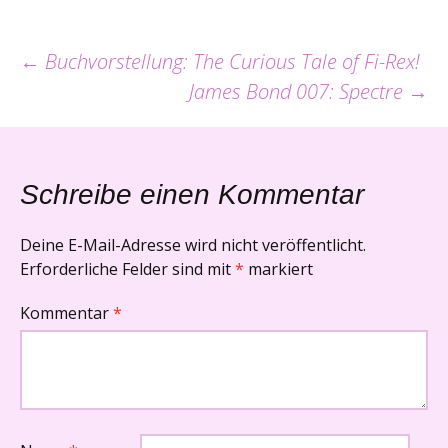
Beitrags-
←
Buchvorstellung: The Curious Tale of Fi-Rex!
James Bond 007: Spectre
→
Navigation
Schreibe einen Kommentar
Deine E-Mail-Adresse wird nicht veröffentlicht.
Erforderliche Felder sind mit
*
markiert
Kommentar
*