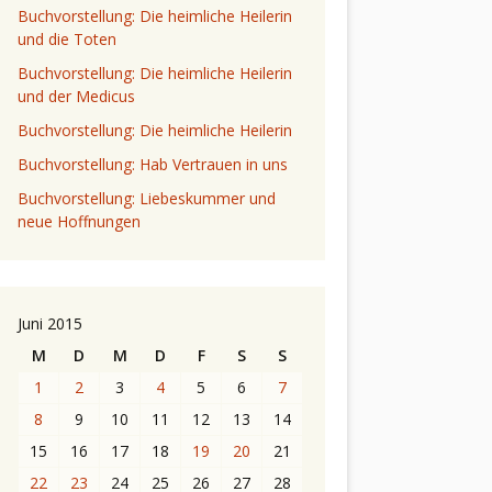
Buchvorstellung: Die heimliche Heilerin
und die Toten
Buchvorstellung: Die heimliche Heilerin
und der Medicus
Buchvorstellung: Die heimliche Heilerin
Buchvorstellung: Hab Vertrauen in uns
Buchvorstellung: Liebeskummer und
neue Hoffnungen
Juni 2015
M
D
M
D
F
S
S
1
2
3
4
5
6
7
8
9
10
11
12
13
14
15
16
17
18
19
20
21
22
23
24
25
26
27
28