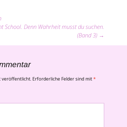
n
ht School. Denn Wahrheit musst du suchen.
(Band 3)
→
ommentar
veröffentlicht.
Erforderliche Felder sind mit
*