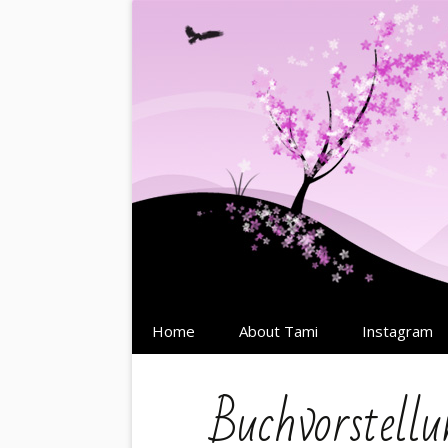
Springe
Home
About Tami
Instagram
zum
Inhalt
Buchvorstellu