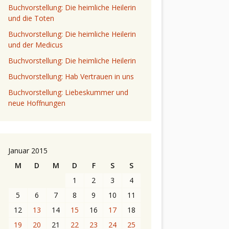
Buchvorstellung: Die heimliche Heilerin
und die Toten
Buchvorstellung: Die heimliche Heilerin
und der Medicus
Buchvorstellung: Die heimliche Heilerin
Buchvorstellung: Hab Vertrauen in uns
Buchvorstellung: Liebeskummer und
neue Hoffnungen
Januar 2015
M
D
M
D
F
S
S
1
2
3
4
5
6
7
8
9
10
11
12
13
14
15
16
17
18
19
20
21
22
23
24
25