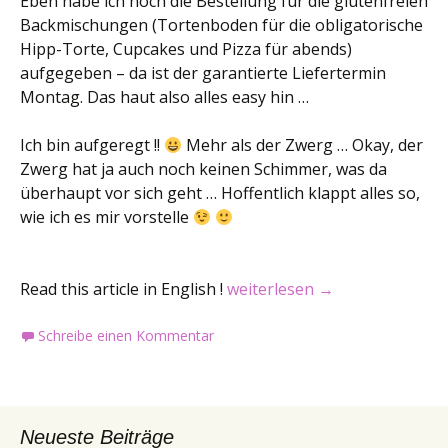
Eben habe ich noch die Bestellung für die glutenfreien
Backmischungen (Tortenboden für die obligatorische
Hipp-Torte, Cupcakes und Pizza für abends)
aufgegeben – da ist der garantierte Liefertermin
Montag. Das haut also alles easy hin …
Ich bin aufgeregt !!
Mehr als der Zwerg … Okay, der
Zwerg hat ja auch noch keinen Schimmer, was da
überhaupt vor sich geht … Hoffentlich klappt alles so,
wie ich es mir vorstelle
Der Geburtstag … / The Birth
Read this article in English !
weiterlesen
→
Schreibe einen Kommentar
Neueste Beiträge