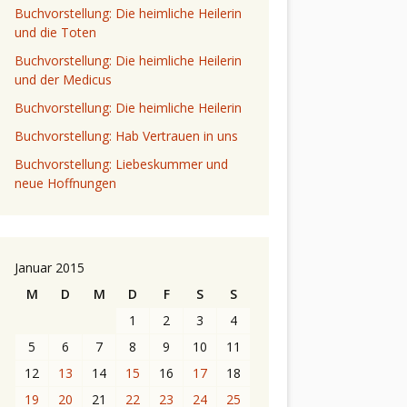
Buchvorstellung: Die heimliche Heilerin
und die Toten
Buchvorstellung: Die heimliche Heilerin
und der Medicus
Buchvorstellung: Die heimliche Heilerin
Buchvorstellung: Hab Vertrauen in uns
Buchvorstellung: Liebeskummer und
neue Hoffnungen
Januar 2015
M
D
M
D
F
S
S
1
2
3
4
5
6
7
8
9
10
11
12
13
14
15
16
17
18
19
20
21
22
23
24
25