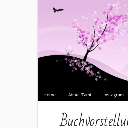
Springe
Home
About Tami
Instagram
zum
Inhalt
Buchvorstellu