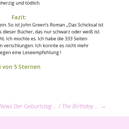
rmherzig und tödlich.
Fazit:
in. So ist John Green’s Roman „Das Schicksal ist
es dieser Bücher, das nur schwarz oder weiß ist.
. Ich mochte es. Ich habe die 333 Seiten
n verschlungen. Ich konnte es nicht mehr
wegen eine Leseempfehlung !
4 von 5 Sternen
 News
Der Geburtstag … / The Birthday …
→