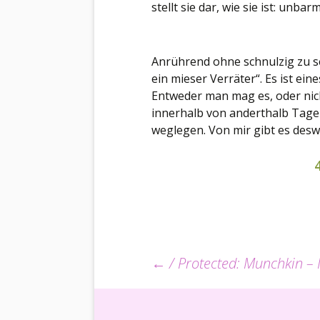
stellt sie dar, wie sie ist: unba
Anrührend ohne schnulzig zu se
ein mieser Verräter“. Es ist ein
Entweder man mag es, oder nicht
innerhalb von anderthalb Tage
weglegen. Von mir gibt es des
Beitrags-
←
/ Protected: Munchkin –
Navigation