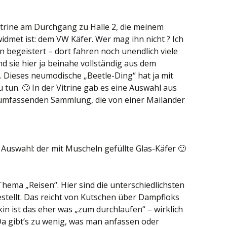
itrine am Durchgang zu Halle 2, die meinem
idmet ist: dem VW Käfer. Wer mag ihn nicht ? Ich
 begeistert – dort fahren noch unendlich viele
d sie hier ja beinahe vollständig aus dem
 Dieses neumodische „Beetle-Ding“ hat ja mit
u tun. 🙄 In der Vitrine gab es eine Auswahl aus
 umfassenden Sammlung, die von einer Mailänder
 Auswahl: der mit Muscheln gefüllte Glas-Käfer 🙂
 Thema „Reisen“. Hier sind die unterschiedlichsten
tellt. Das reicht von Kutschen über Dampfloks
in ist das eher was „zum durchlaufen“ – wirklich
 Da gibt’s zu wenig, was man anfassen oder