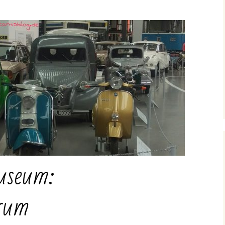
useum:
rum