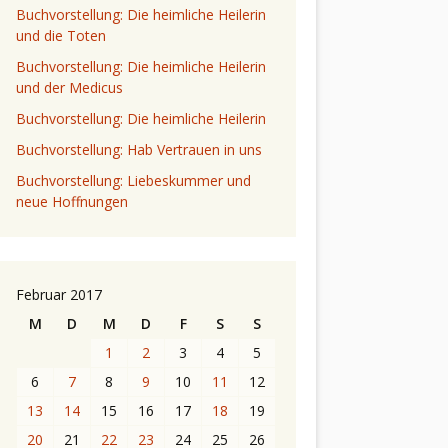
Buchvorstellung: Die heimliche Heilerin
und die Toten
Buchvorstellung: Die heimliche Heilerin
und der Medicus
Buchvorstellung: Die heimliche Heilerin
Buchvorstellung: Hab Vertrauen in uns
Buchvorstellung: Liebeskummer und
neue Hoffnungen
Februar 2017
M
D
M
D
F
S
S
1
2
3
4
5
6
7
8
9
10
11
12
13
14
15
16
17
18
19
20
21
22
23
24
25
26