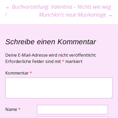
Beitrags-
←
Buchvorstellung: Valentina – Nichts wie weg
!
Munchkin’s neue Musikanlage
→
Navigation
Schreibe einen Kommentar
Deine E-Mail-Adresse wird nicht veröffentlicht.
Erforderliche Felder sind mit
*
markiert
Kommentar
*
Name
*