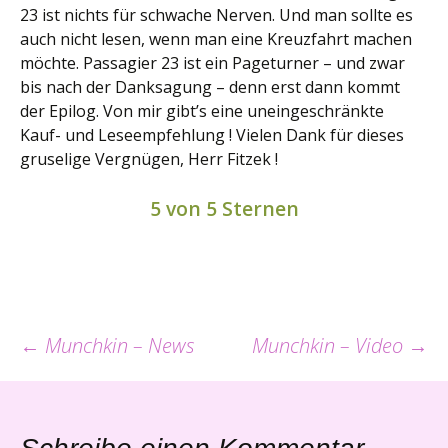
23 ist nichts für schwache Nerven. Und man sollte es
auch nicht lesen, wenn man eine Kreuzfahrt machen
möchte. Passagier 23 ist ein Pageturner – und zwar
bis nach der Danksagung – denn erst dann kommt
der Epilog. Von mir gibt’s eine uneingeschränkte
Kauf- und Leseempfehlung ! Vielen Dank für dieses
gruselige Vergnügen, Herr Fitzek !
5 von 5 Sternen
Beitrags-
←
Munchkin – News
Munchkin – Video
→
Navigation