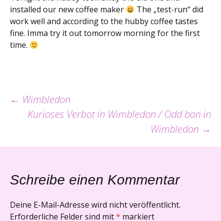
installed our new coffee maker
The „test-run“ did
work well and according to the hubby coffee tastes
fine. Imma try it out tomorrow morning for the first
time.
Beitrags-
←
Wimbledon
Kurioses Verbot in Wimbledon / Odd ban in
Navigation
Wimbledon
→
Schreibe einen Kommentar
Deine E-Mail-Adresse wird nicht veröffentlicht.
Erforderliche Felder sind mit
*
markiert