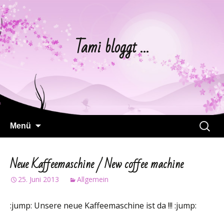
Tami bloggt …
Springe
Suchen
Menü
zum
nach:
Inhalt
Neue Kaffeemaschine / New coffee machine
25. Juni 2013
Allgemein
:jump: Unsere neue Kaffeemaschine ist da !!! :jump: