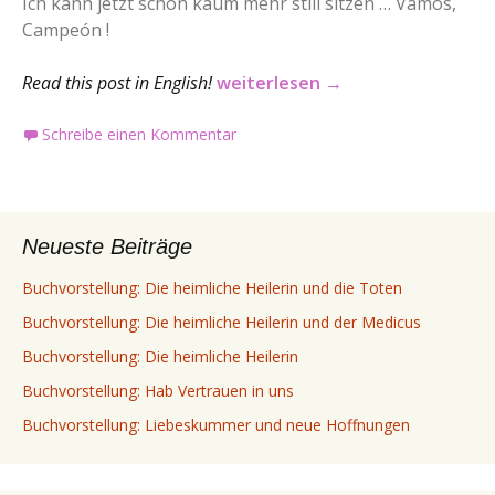
Ich kann jetzt schon kaum mehr still sitzen … Vamos,
Campeón !
French Open
Read this post in English!
weiterlesen
→
Schreibe einen Kommentar
Neueste Beiträge
Buchvorstellung: Die heimliche Heilerin und die Toten
Buchvorstellung: Die heimliche Heilerin und der Medicus
Buchvorstellung: Die heimliche Heilerin
Buchvorstellung: Hab Vertrauen in uns
Buchvorstellung: Liebeskummer und neue Hoffnungen