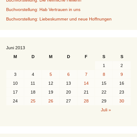
Buchvorstellung: Die heimliche Heilerin
Buchvorstellung: Hab Vertrauen in uns
Buchvorstellung: Liebeskummer und neue Hoffnungen
Juni 2013
M
D
M
D
F
S
S
1
2
3
4
5
6
7
8
9
10
11
12
13
14
15
16
17
18
19
20
21
22
23
24
25
26
27
28
29
30
Juli »