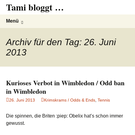
Tami bloggt …
Springe
Suchen
Menü
zum
nach:
Inhalt
Archiv für den Tag: 26. Juni
2013
Kurioses Verbot in Wimbledon / Odd ban
in Wimbledon
26. Juni 2013
Krimskrams / Odds & Ends
,
Tennis
Die spinnen, die Briten :piep: Obelix hat’s schon immer
gewusst.