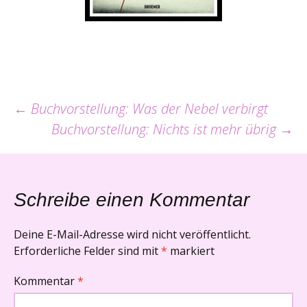
Beitrags-
←
Buchvorstellung: Was der Nebel verbirgt
Buchvorstellung: Nichts ist mehr übrig
→
Navigation
Schreibe einen Kommentar
Deine E-Mail-Adresse wird nicht veröffentlicht.
Erforderliche Felder sind mit
*
markiert
Kommentar
*