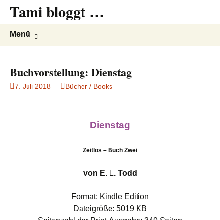
Tami bloggt …
Springe
Suchen
Menü
zum
nach:
Inhalt
Buchvorstellung: Dienstag
7. Juli 2018
Bücher / Books
Dienstag
Zeitlos – Buch Zwei
von E. L. Todd
Format: Kindle Edition
Dateigröße: 5019 KB