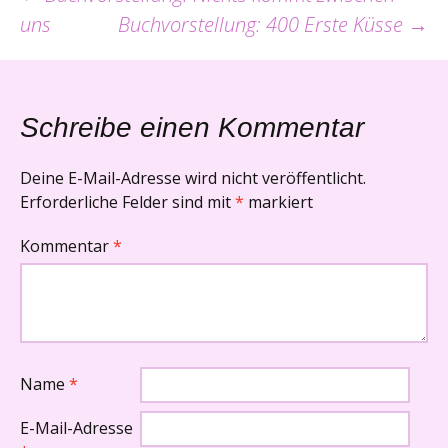
Beitrags-
uns
Buchvorstellung: 400 Erste Küsse
→
Navigation
Schreibe einen Kommentar
Deine E-Mail-Adresse wird nicht veröffentlicht.
Erforderliche Felder sind mit
*
markiert
Kommentar
*
Name
*
E-Mail-Adresse