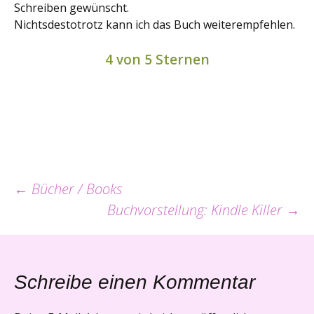
Schreiben gewünscht.
Nichtsdestotrotz kann ich das Buch weiterempfehlen.
4 von 5 Sternen
Beitrags-
←
Bücher / Books
Buchvorstellung: Kindle Killer
→
Navigation
Schreibe einen Kommentar