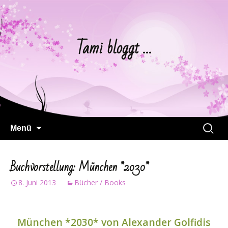
Tami bloggt …
Springe
Suchen
Menü
zum
nach:
Inhalt
Buchvorstellung: München *2030*
8. Juni 2013
Bücher / Books
München *2030* von Alexander Golfidis