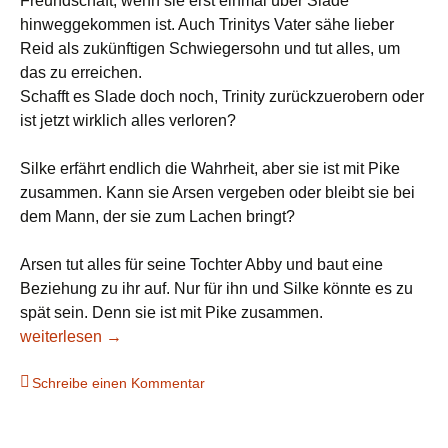
Freundschaft, wenn sie erst einmal über Slade
hinweggekommen ist. Auch Trinitys Vater sähe lieber
Reid als zukünftigen Schwiegersohn und tut alles, um
das zu erreichen.
Schafft es Slade doch noch, Trinity zurückzuerobern oder
ist jetzt wirklich alles verloren?
Silke erfährt endlich die Wahrheit, aber sie ist mit Pike
zusammen. Kann sie Arsen vergeben oder bleibt sie bei
dem Mann, der sie zum Lachen bringt?
Arsen tut alles für seine Tochter Abby und baut eine
Beziehung zu ihr auf. Nur für ihn und Silke könnte es zu
spät sein. Denn sie ist mit Pike zusammen.
Buchvorstellung: Liebeskummer und neue Hoffnungen
weiterlesen
→
Schreibe einen Kommentar