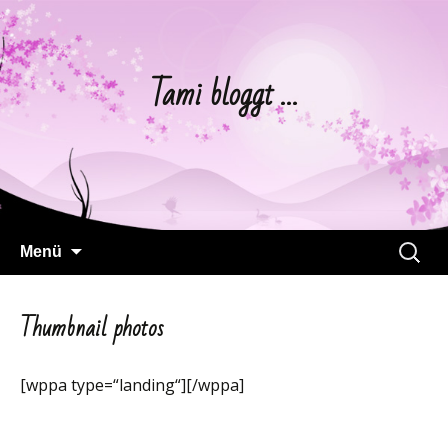
Tami bloggt …
Springe
Suchen
Menü
zum
nach:
Inhalt
Thumbnail photos
[wppa type=“landing“][/wppa]