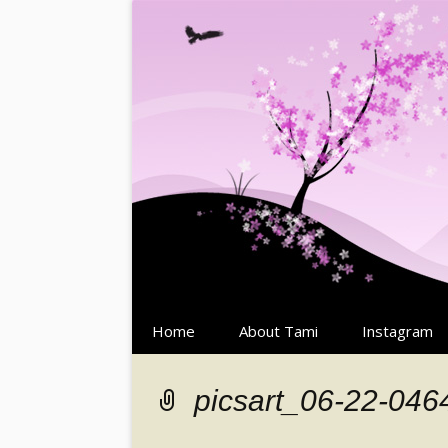
Springe
Home
About Tami
Instagram
zum
Inhalt
picsart_06-22-04