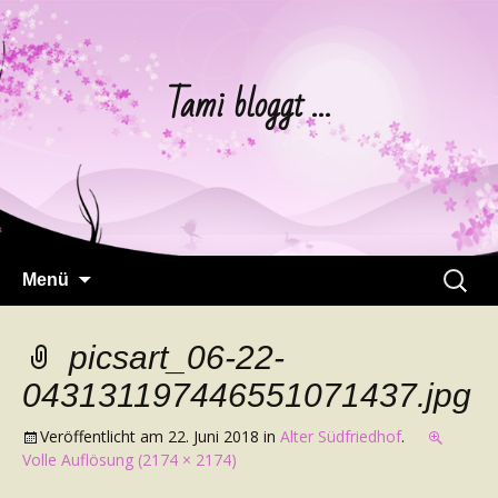
Tami bloggt …
Springe
Suchen
Menü
zum
nach:
Inhalt
picsart_06-22-
043131197446551071437.jpg
Veröffentlicht am
22. Juni 2018
in
Alter Südfriedhof
.
Volle Auflösung (2174 × 2174)