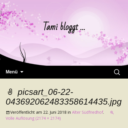
Tami bloggt …
Springe
Suchen
Menü
zum
nach:
Inhalt
picsart_06-22-
043692062483358614435.jpg
Veröffentlicht am
22. Juni 2018
in
Alter Südfriedhof
.
Volle Auflösung (2174 × 2174)