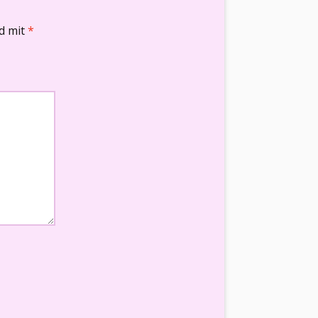
nd mit
*