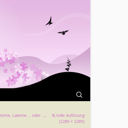
Suchen
nach:
terne, Laterne … oder …
.
Volle Auflösung
(2289 × 2289)