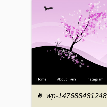
Springe
Home
About Tami
Instagram
zum
Inhalt
wp-147688481248