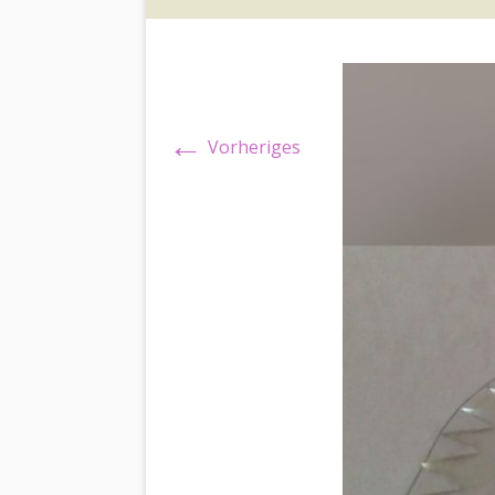
←
Vorheriges