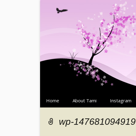
Springe
Home
About Tami
Instagram
zum
Inhalt
wp-147681094919