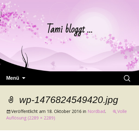
Tami bloggt …
Springe
Suchen
Menü
zum
nach:
Inhalt
wp-1476824549420.jpg
Veröffentlicht am
18. Oktober 2016
in
Nordbad
.
Volle
Auflösung (2289 × 2289)