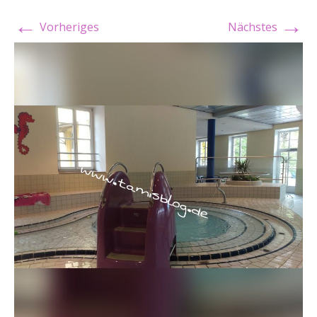
←
→
Vorheriges
Nächstes