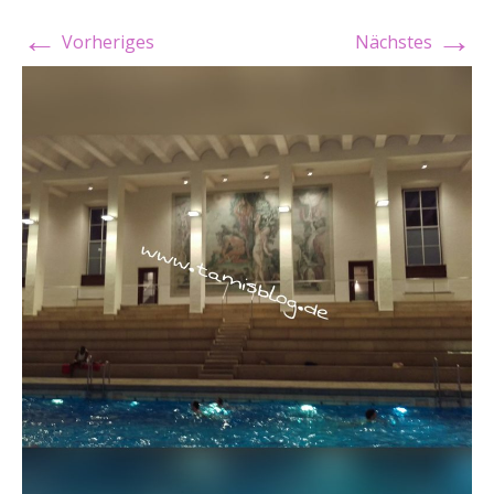
←
→
Vorheriges
Nächstes