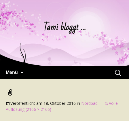
Tami bloggt …
Springe
Suchen
Menü
zum
nach:
Inhalt
Veröffentlicht am
18. Oktober 2016
in
Nordbad
.
Volle
Auflösung (2166 × 2166)