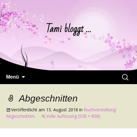
Tami bloggt …
Springe
Suchen
Menü
zum
nach:
Inhalt
Abgeschnitten
Veröffentlicht am
15. August 2018
in
Buchvorstellung:
Abgeschnitten
.
Volle Auflösung (538 × 808)