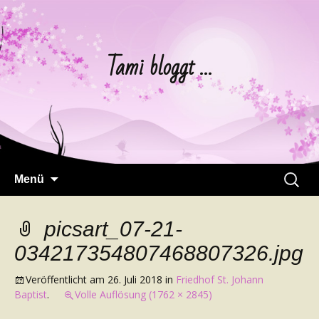
Tami bloggt …
Springe
Suchen
Menü
zum
nach:
Inhalt
picsart_07-21-
034217354807468807326.jpg
Veröffentlicht am
26. Juli 2018
in
Friedhof St. Johann
Baptist
.
Volle Auflösung (1762 × 2845)