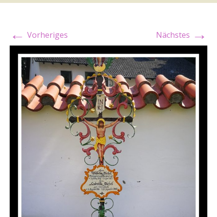
←
→
Vorheriges
Nächstes