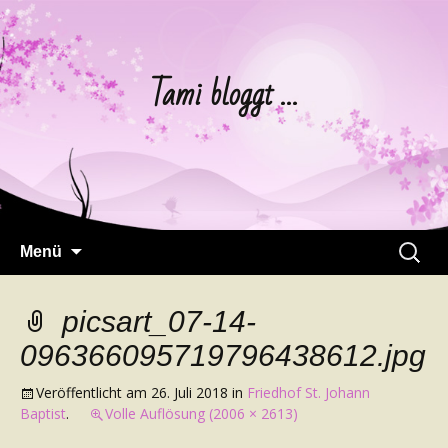
Tami bloggt …
Springe
Suchen
Menü
zum
nach:
Inhalt
picsart_07-14-
096366095719796438612.jpg
Veröffentlicht am
26. Juli 2018
in
Friedhof St. Johann
Baptist
.
Volle Auflösung (2006 × 2613)