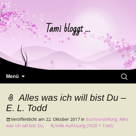
Tami bloggt …
Springe
Suchen
Menü
zum
nach:
Inhalt
Alles was ich will bist Du –
E. L. Todd
Veröffentlicht am
22. Oktober 2017
in
Buchvorstellung: Alles
was ich will bist Du
.
Volle Auflösung (1020 × 1560)