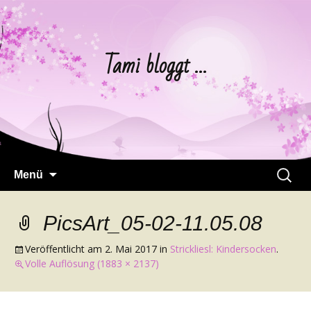
Tami bloggt …
Springe
Suchen
Menü
zum
nach:
Inhalt
PicsArt_05-02-11.05.08
Veröffentlicht am
2. Mai 2017
in
Strickliesl: Kindersocken
.
Volle Auflösung (1883 × 2137)