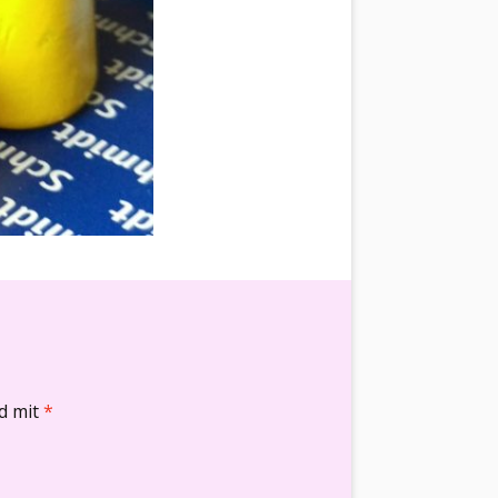
nd mit
*