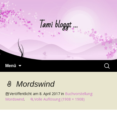
Tami bloggt …
Springe
Suchen
Menü
zum
nach:
Inhalt
Mordswind
Veröffentlicht am
8. April 2017
in
Buchvorstellung:
Mordswind
.
Volle Auflösung (1908 × 1908)